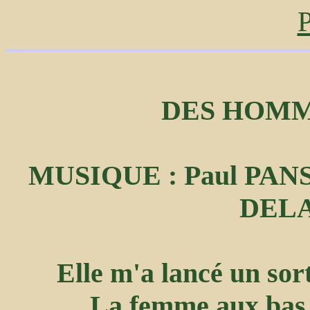
P
DES HOMM
MUSIQUE : Paul PANS
DEL
Elle m'a lancé un sor
La femme aux bas n