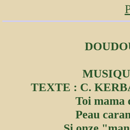
P
DOUDO
MUSIQUE
TEXTE : C. KER
Toi mama 
Peau caram
Si onze "manm