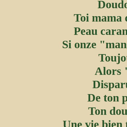
Doudou
Toi mama 
Peau caram
Si onze "manm
Toujo
Alors 
Disparu
De ton p
Ton doud
Une vie bien