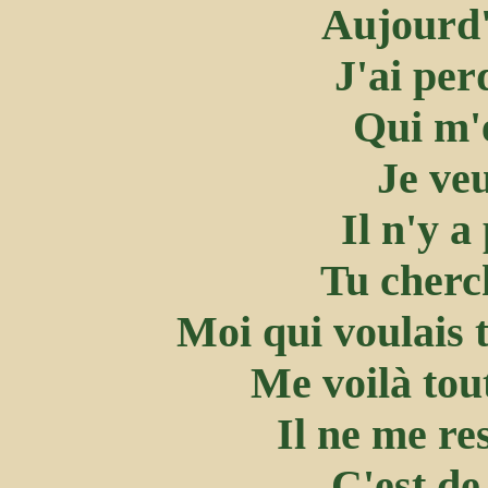
Aujourd'h
J'ai per
Qui m'é
Je veu
Il n'y a
Tu cherch
Moi qui voulais t
Me voilà tou
Il ne me re
C'est de