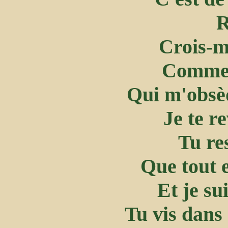
R
Crois-mo
Comme 
Qui m'obsèd
Je te r
Tu res
Que tout e
Et je su
Tu vis dans