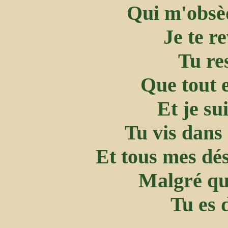
Qui m'obsèd
Je te r
Tu res
Que tout e
Et je su
Tu vis dans
Et tous mes dés
Malgré que
Tu es 