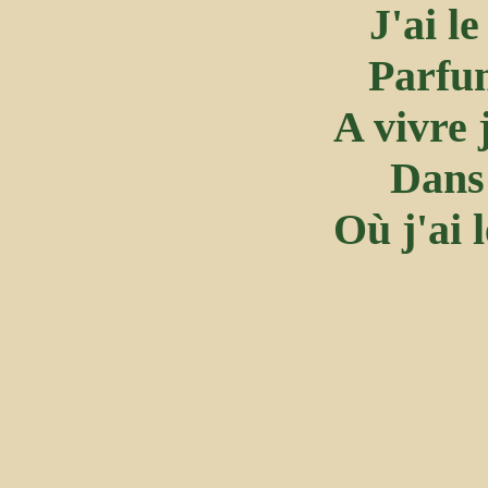
J'ai l
Parfu
A vivre 
Dans 
Où j'ai 