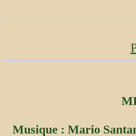
P
M
Musique : Mario Santang