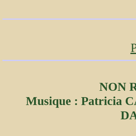
P
NON 
Musique : Patricia 
D